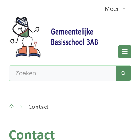
Naar inhoud
Meer
Basisschool Albertstraat Beerse
Men
Waarmee kunnen we jou helpen?
Zoeke
Contact
Startpagina
Contact