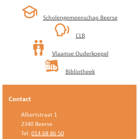
Scholengemeenschap Beerse
CLB
Vlaamse Ouderkoepel
Bibliotheek
Contact
Adres
Albertstraat 1
,
2340
Beerse
Tel.
014 68 86 50