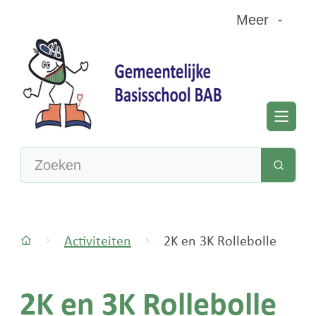
Naar inhoud
Meer
Basisschool Albertstraat Beerse
Men
Waarmee kunnen we jou helpen?
Zoeke
Activiteiten
2K en 3K Rollebolle
Startpagina
2K en 3K Rollebolle